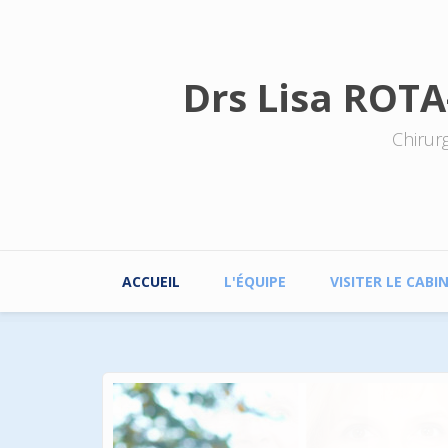
Aller au contenu principal
Drs Lisa ROTA
Chirur
Menu principal
ACCUEIL
L'ÉQUIPE
VISITER LE CABI