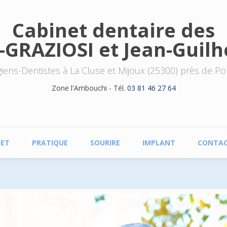
Cabinet dentaire des
-GRAZIOSI et Jean-Gui
giens-Dentistes à La Cluse et Mijoux (25300) près de Pon
Zone l'Ambouchi - Tél.
03 81 46 27 64
NET
PRATIQUE
SOURIRE
IMPLANT
CONTA