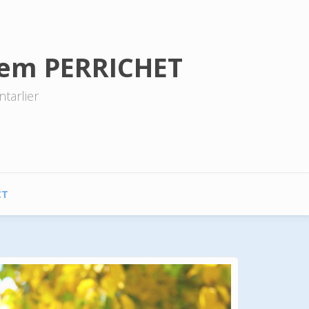
lhem PERRICHET
tarlier
CT