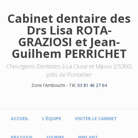
Aller au contenu principal
Cabinet dentaire des
Drs Lisa ROTA-
GRAZIOSI et Jean-
Guilhem PERRICHET
Chirurgiens-Dentistes à La Cluse et Mijoux (25300)
près de Pontarlier
Zone l'Ambouchi - Tél.
03 81 46 27 64
Menu principal
ACCUEIL
L'ÉQUIPE
VISITER LE CABINET
PRATIQUE
SOURIRE
IMPLANT