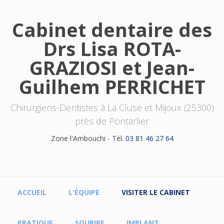
Aller au contenu principal
Cabinet dentaire des
Drs Lisa ROTA-
GRAZIOSI et Jean-
Guilhem PERRICHET
Chirurgiens-Dentistes à La Cluse et Mijoux (25300)
près de Pontarlier
Zone l'Ambouchi - Tél.
03 81 46 27 64
Menu principal
ACCUEIL
L'ÉQUIPE
VISITER LE CABINET
PRATIQUE
SOURIRE
IMPLANT